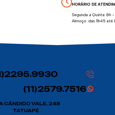
HORÁRIO DE ATENDI
Segunda a Quinta: 8h - 
Almoço: das 11h45 até 
11)2295.9930
(11)2579.7516
A CÂNDIDO VALE, 248
TATUAPÉ